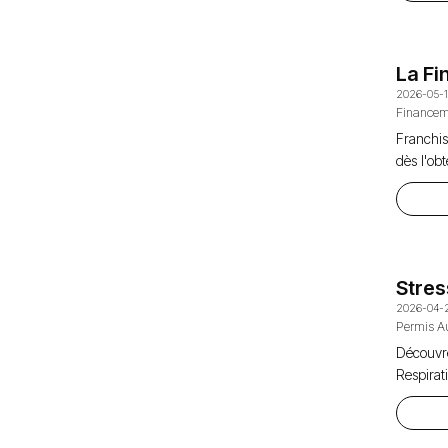
La Fi
2026-05-
Financem
Franchis
dès l'ob
Stres
2026-04-
Permis A
Découvr
Respirat