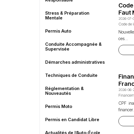
Code 
Faut 
Stress & Préparation
Mentale
2026-07-
Code de 
Permis Auto
Nouvelle
ces…
Conduite Accompagnée &
Supervisée
Démarches administratives
Techniques de Conduite
Fina
Franc
Réglementation &
2026-06-
Nouveautés
Financem
CPF ina
Permis Moto
finance
Permis en Candidat Libre
Actualités de l’Auto-École