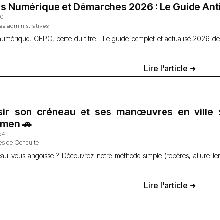
s Numérique et Démarches 2026 : Le Guide Ant
10
s administratives
umérique, CEPC, perte du titre... Le guide complet et actualisé 2026 d
Lire l'article ➜
sir son créneau et ses manœuvres en ville : 
amen 🚗
24
es de Conduite
au vous angoisse ? Découvrez notre méthode simple (repères, allure le
es…
Lire l'article ➜