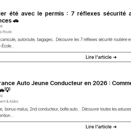
er été avec le permis : 7 réflexes sécurité
nces 🚗
09
la Route
 canicule, autoroute, bagages... Découvre les 7 réflexes sécurité routière e
o-École…
Lire l'article ➜
rance Auto Jeune Conducteur en 2026 : Commen
🚗💡
26
ent & Aides
e, bonus-malus, 2nd conducteur, boîte auto… Découvre toutes les astuces
tention…
Lire l'article ➜