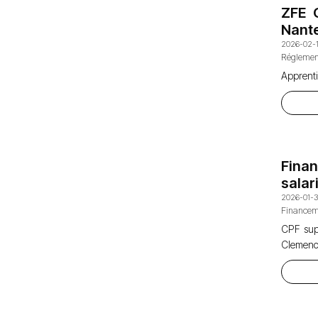
ZFE G
Nant
2026-02-
Réglemen
Apprenti
Finan
salar
2026-01-
Financem
CPF supp
Clemen