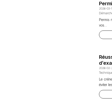
Permi
2026-03-
Démarche
Permis n
vos…
Réus
d’ex
2026-02-
Techniqu
Le créne
éviter l