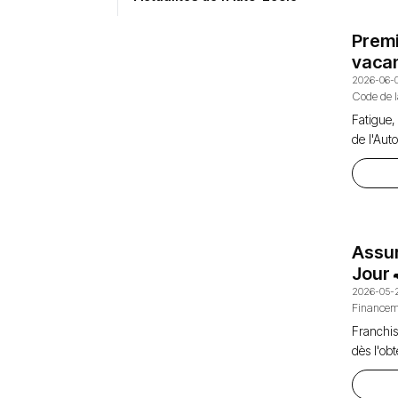
Premi
vaca
2026-06-
Code de 
Fatigue,
de l'Aut
Assu
Jour 
2026-05-
Financem
Franchis
dès l'ob