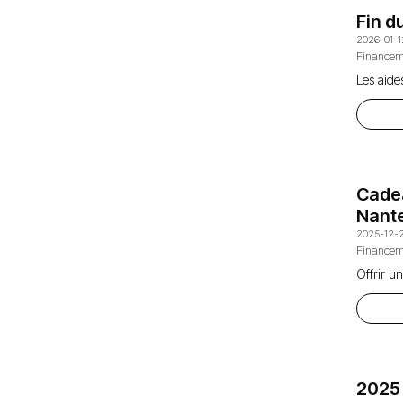
Fin d
2026-01-1
Financem
Les aide
Cade
Nante
2025-12-
Financem
Offrir u
2025 