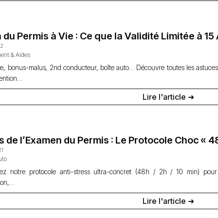
n du Permis à Vie : Ce que la Validité Limitée à 
12
ent & Aides
e, bonus-malus, 2nd conducteur, boîte auto… Découvre toutes les astuces
tention…
Lire l'article ➜
s de l’Examen du Permis : Le Protocole Choc « 48
21
uto
ez notre protocole anti-stress ultra-concret (48h / 2h / 10 min) pou
ion,…
Lire l'article ➜