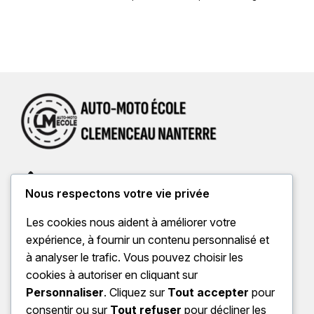
01 56 65 98 69
Écrivez-nous
Nous respectons votre vie privée
120 Avenue Georges Clemenceau 92000 Nanterre
Lundi à Vendredi de 10h à 19h | Samedi de 10h à 14h
Les cookies nous aident à améliorer votre
Mentions Légales
expérience, à fournir un contenu personnalisé et
Documents
à analyser le trafic. Vous pouvez choisir les
cookies à autoriser en cliquant sur
Personnaliser
. Cliquez sur
Tout accepter
pour
consentir ou sur
Tout refuser
pour décliner les